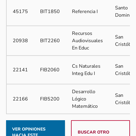
Santo
45175
BIT1850
Referencia I
Domingo
Recursos
San
20938
BIT2260
Audiovisuales
Cristóbal
En Educ
Cs Naturales
San
22141
FIB2060
Integ Edu I
Cristóbal
Desarrollo
San
22166
FIB5200
Lógico
Cristóbal
Matemático
VER OPINIONES
BUSCAR OTRO
HACIA ESTE