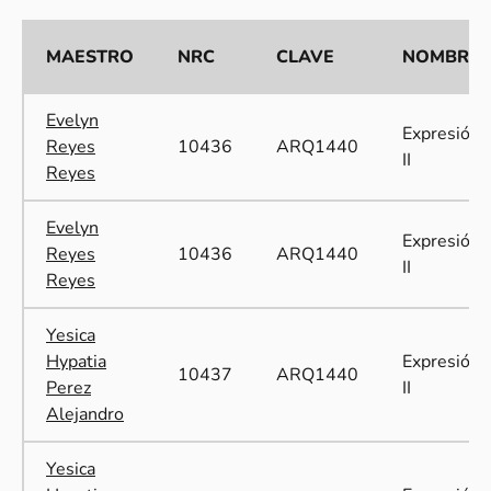
MAESTRO
NRC
CLAVE
NOMBRE
Evelyn
Expresión
Reyes
10436
ARQ1440
II
Reyes
Evelyn
Expresión
Reyes
10436
ARQ1440
II
Reyes
Yesica
Hypatia
Expresión
10437
ARQ1440
Perez
II
Alejandro
Yesica